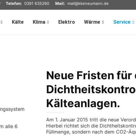
r
Telefon:
0391 635260
Mail:
mail@kkeneumann.de
Kälte
Klima
Elektro
Wärme
Service
Neue Fristen für 
Dichtheitskontro
Kälteanlagen.
nungssystem
Am 1. Januar 2015 tritt die neue Veror
Hierbei richtet sich die Dichtheitskont
m alle 6
Füllmenge, sondern nach dem CO2-Äqui