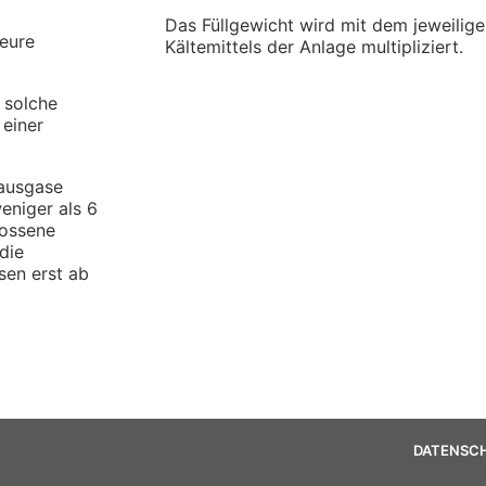
Das Füllgewicht wird mit dem jeweilig
teure
Kältemittels der Anlage multipliziert.
 solche
 einer
hausgase
eniger als 6
lossene
 die
sen erst ab
DATENSC